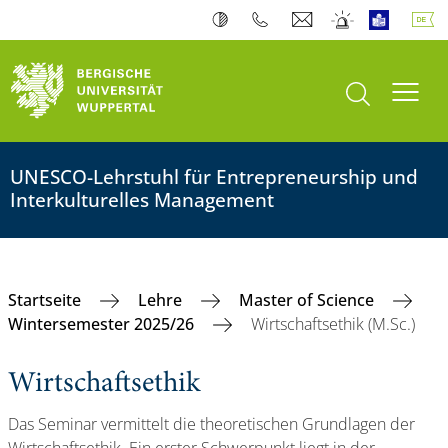
Suche öffnen
Navi
UNESCO-Lehrstuhl für Entrepreneurship und
Interkulturelles Management
Startseite
Lehre
Master of Science
Wintersemester 2025/26
Wirtschaftsethik (M.Sc.)
Wirtschaftsethik
Das Seminar vermittelt die theoretischen Grundlagen der