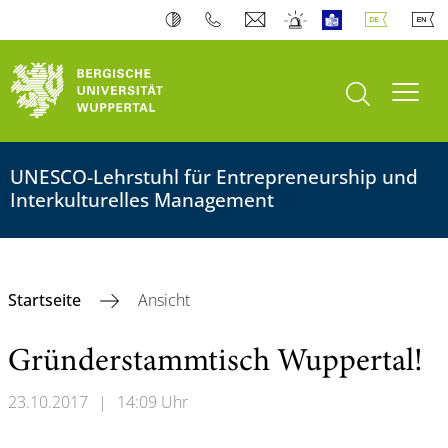
Suche öffnen
Navi
UNESCO-Lehrstuhl für Entrepreneurship und
Interkulturelles Management
Startseite
Ansicht
Gründerstammtisch Wuppertal!
23.10.2017
|
14:09 Uhr